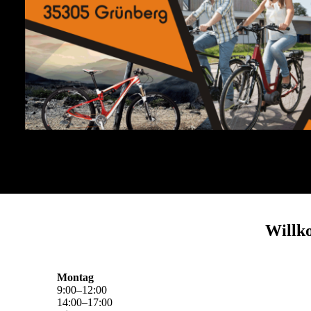
Willk
Montag
9
:
00
–
12
:
00
14
:
00
–
17
:
00